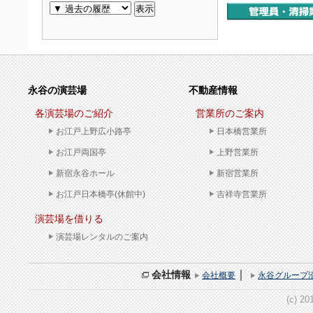
永谷の演芸場
不動産情報
各演芸場のご紹介
営業所のご案内
お江戸上野広小路亭
日本橋営業所
お江戸両国亭
上野営業所
新宿永谷ホール
新宿営業所
お江戸日本橋亭(休館中)
吉祥寺営業所
演芸場を借りる
演芸場レンタルのご案内
｜
会社情報
会社概要
永谷グループ
(c) 20